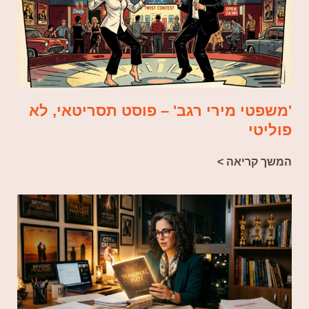
'משפטי מירי רגב' – פוסט תסריטאי, לא
פוליטי
המשך קריאה >