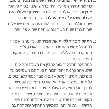
תמיד עדיף לכתוב על משהו שאנחנו מכירים טוב
.
כדי שהתחקיר המרכזי יהיה בראש שלנו, בסוף זה הכי
אמין והכי קל. או לחילופין, לעבוד
בשיתוף פעולה עם
יוצר/ת שמכיר/ה את העולם.
כשכתבתי סדרה
שמתחוללת בפריז, כתבתי אותה עם שותפה ישראלית
שחיה כמה שנים בעיר ועם שותפה שהיא פריזאית.
התחקיר צריך ללוות את הפרויקט
. כלומר הוא צריך
להתחיל ממש בהתחלה ולהמשיך לאורכו, ע"פ
ההתקדמות העלילה. בכל שלב בכתיבה יש לתחקיר
תפקיד שונה.
בהתחלה התחקיר עוזר להבין את העולם והחוקים
שלו, אחר כך את יחסי הכוחות ואיך הם משפיעים על
מערכות יחסים. למשל – אם העובד כפוף לשני בוסים,
כל אחד במשרד אחר, אז הוא כל הזמן בין הפטיש
לסדן – זו סיטואציה מעולה לסיפורים וקונפליקטים. אם
זה מקום עבודה שבו העובדים ותיקים, שמכירים את
מקום העבודה יותר טוב מכולם, אבל ההנהלה היא
חדשה – גם זה זהב. בהמשך התחקיר יכול לתת גם