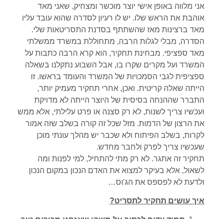
אני מלווה באופן אישי יוצר מוכשר ומצחיק, שאני מאד
אוהבת את הראש שלו. יש לו רעיון לסדרה שהוא עובד עליו
מאד ברצינות מאז שהשתתף בסדנת התסריטאות שלי.
הסדרה, מבלי לגלות הרבה, מתחוללת במשרד ממשלתי
מאד ספציפי. מבחינת תחקיר, הוא קרא הרבה כתבות על
המשרד ועל מקרים שקרו בו, אבל השבוע נתקלנו בשאלה
ספציפית לגבי הסמכויות של המשרד והעומד בראשו. זו
הייתה שאלה קריטית. ואכן, אחרי תחקיר מעמיק יותר,
התברר שההנחה בסיסית של היוצר הייתה לא מדויקת
ועכשיו צריך לשנות, לא רק סצנה או פרט עלילתי, אלא ממש
את הרצון של הדמות. מזל שכל זה קורה בשלב שזה אמור
לקרות, בשלב הפיתוח ולא שכבר יש מהלך עונתי מוכן
שעכשיו צריך לפרק ולחבר מחדש.
תחקיר זה אתגר. לא רק מתי להתחיל, למי לפנות ומה
לשאול, אלא בעיקר למצוא את האדם הנכון במקום הנכון
ולדעת לא לפספס את הג'וס…
איך עושים תחקיר לתסריט?