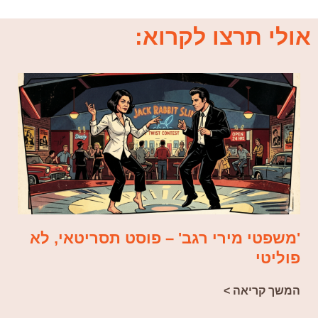
אולי תרצו לקרוא:
'משפטי מירי רגב' – פוסט תסריטאי, לא
פוליטי
המשך קריאה >