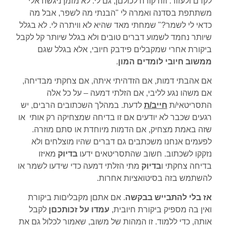
לקדם ולעזור. וזה קורה לכולםן, גם לי. לא מזמן ניגשה אלי
משתתפת בסדנה ואמרה לי "הבנתי מה לשפר, אבל מה
כדאי לי לשמר?" שמחתי מאד שהיא לא וויתרה לי. לא בגלל
שיותר נחמד לשמוע דברים טובים ולא בגלל שיותר קל לקבל
ביקורת אחרי שמקבלים פידבק חיובי, אלא בגלל שגם
ממשוב חיובי לומדים המון
.
אם אהבתי דמות, אם הזדהיתי איתה, אם צחקתי מבדיחה,
אם משהו נגע לליבי, אם הזלתי דמעה – על כל אלה
התסריטאי/ת
חייב/ת
לדעת. במהלך השכתובים הרבים, יש
רגעים שכבר לא יודעים אם זו בדיחה שמצחיקה רק אותי או
שזה באמת מצחיק, אם הדמות מיוחדת או סתם מוזרה.
לפעמים אנחנו משכתבים גם דברים שהיו מוצלחים ולא
נזקקו לשכתוב. חשוב שהתסריטאים ידעו
בדיוק
מאיזו
בדיחה צחקתי ו
בדיוק
מתי הזלתי דמעה כדי שידעו לשמר או
להשתמש בזה בסיטואציות אחרות.
אז בלי להתבייש בבקשה
. אם אתםן מקבליםות ביקורת
ואין בה מספיק ביקורת חיובית,
עמדו על זכותכםן
לקבל
אותה, כדי ללמוד. זו המהות של משוב, שאמור לכלול גם את