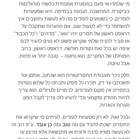
מי שלמדו אי פעם במסגרת אמנותית כלשהי מורגליםות
בביקורת. המחשבה, הנכונה בבסיסה, היא שמטעויות
לומדים, כי כשטועים לומדים מה לא לעשות וחושבים איך
להשתפר כדי לא לטעות שוב. אם ההערות שתקבלו על
דראפט ראשון של תסריט יהיו "וואו", "מדהים" ו"כל הכבוד"
אז סביר להניח שלמי שקראו פשוט לא נעים להגיד לכם
איפה יש בכל זאת נקודות חולשה. דראפט ראשון, ברוב
המוחלט של המקרים, הוא טיוטה – טובה יותר או פחות,
אבל טיוטה.
חלק ניכר מעבודת התסריטאי/ת הוא שכתוב. אתםן עוד
תשכתבו עד דק, תכירו כל פסיק ותבחנו כל שלוש נקודות.
בתסריט אין מקום לעודפים, לניסויים ולטיולים. הוא צריך
להיות מהודק ומקצועי וכדי להגיע לזה צריך לקבל המון
הערות והארות.
ובכל זאת, לא רק מטעויות לומדים. לעיתים מי שיקראו את
התסריט ישכחו להגיד גם מה
טוב
ומה
כן עובד
. ע"פ רוב זה
לא נעשה מאיזו סיבה זדונית או מתנשאת אלא מרצון עז