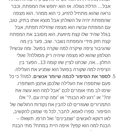
אבל… הדלת נעולה. אז הוא יחפש את המפתח, וכבר
נראה שהוא מתחיל להזיע, כי הוא ממהר. הוא מצפה
שהמפתח יהיה על השולחן אבל מוצא אותו בתיק. טוב,
עם המפתח עכשיו הוא מצפה שהדלת תפתח, אבל
בגלל שהיד שלו קצת מיוזעת, הוא מסובב את המפתח
קצת חזק מידי והמפתח נשבר. שוב, פער בין מה
שהגיבור ציפה שיקרה למה שקרה בפועל. ומה עכשיו?
הטלפון שהוא לא מצפה שיהיה ריק מסוללה? ואולי
החלון…אה, שכחנו לציין שזו קומה 13.. הפער בין
הציפיה למה שקורה בפועל הוא שמניע את העלילה.
לספר את הסיפור לכמה שיותר אנשים.
למה? כי כל
פעם שתספרו את העלילה שלכםן אתםן תשתפרו.
שימו לב מתי אומרים לכם "אבל למה הוא עשה את
זה?" או "רגע לא הבנתי" או "ומה קרה עם..?" אלו
התמרורים שעוזרים לנו להבין את נקודות החולשה של
הסיפור. ספרו לאמא, לחבר, לכל מי שמוכן להקשיב,
לאו דווקא לאנשים "שמבינים" ואל תרפו. תשאלו –
הבנת למה הוא קפץ? איפה היית במתח? מתי הבנת