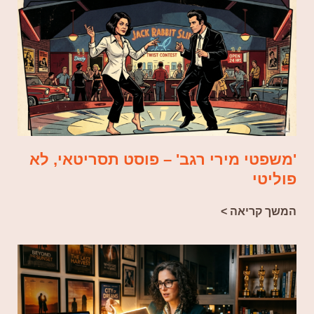
'משפטי מירי רגב' – פוסט תסריטאי, לא
פוליטי
המשך קריאה >