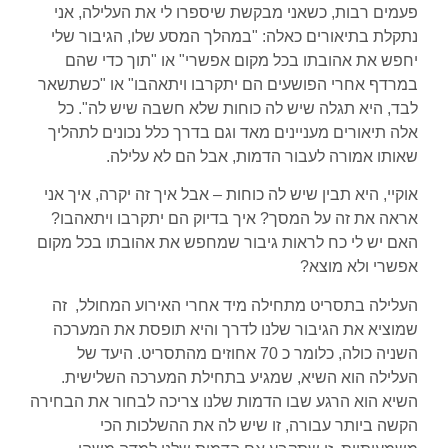
פעמים רבות, כשאני מבקשת שיספרו לי את העלילה, אני
נתקלת בתיאורים כאלה: "במהלך המסע שלו, הגיבור שלי
יחפש את אהובתו בכל מקום אפשרי" או "תוך כדי שהם
במרדף אחרי הפושעים הם יתקרבו ויתאהבו" או "כשתשאר
לבד, היא תגלה שיש לה כוחות שלא חשבה שיש לה". כל
אלה תיאורים מעניינים מאד וגם בדרך כלל נכונים לתהליך
שאותו אמורה לעבור הדמות, אבל הם לא עלילה.
אוקיי, היא תבין שיש לה כוחות – אבל איך זה יקרה, איך אני
אראה את זה על המסך? איך בדיוק הם יתקרבו ויתאהבו?
האם יש לי כח לראות גיבור שמחפש את אהובתו בכל מקום
אפשרי ולא מוצא?
העלילה בתסריט מתחילה מיד אחרי האירוע המחולל, זה
שמוציא את הגיבור שלנו לדרך והיא תופסת את המערכה
השניה כולה, כלומר כ 70 אחוזים מהתסריט. היעד של
העלילה הוא השיא, שמגיע בתחילת המערכה השלישית.
השיא הוא הרגע שבו הדמות שלנו צריכה לבחור את הבחירה
הקשה ביותר עבורה, זו שיש לה את ההשלכות הכי