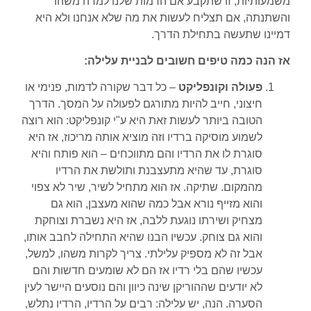
משמעותיות, זו שתקבע אם הדמות שלנו למדה משהו
והשתנתה, אם תצליח לעשות את מה שלא אנחנו ולא היא
דמיינו שתעשה בתחילת הדרך.
אז הנה כמה טיפים חשובים לבניית עלילה:
פעולה וקונפליקט
– כל דבר שקורה לדמות, פנימי או
חיצוני, חייב להיות מתורגם לפעולה על המסך. הדרך
הטובה ביותר לעשות זאת היא ע"י קונפליקט: הוא רוצה
לשמוע מוסיקה ברדיו וזה מוציא אותה מריכוז, אז היא
סוגרת לו את הרדיו והם מתווכחים – הוא פותח והיא
סוגרת, עד שהיא מתעצבנת ותולשת את הרדיו
מהמקום. שתיקה. אז הוא מתחיל לשיר, שיר לא צפוי
והוא מזייף נורא אבל כמה שהוא מעצבן, הוא גם
מצחיק ושירתו נוגעת ללבה, אז היא נשברת וצוחקת
והוא גם צוחק. עכשיו הבנו שהיא התחילה לחבב אותו,
אבל זה לא מספיק עלילתי. צריך לקרות משהו, למשל,
עכשיו שהם בלי רדיו אז הם לא שומעים חדשות והם
לא יודעים שההוריקן שינה כיוון והם נוסעים היישר לעין
הסערה. הנה, יש עלילה: רבים על הרדיו, הרדיו נתלש,