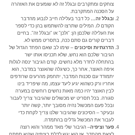
צוחקים ומתקרבים ובגלל זה לא שומעים את האזהרה
על הסכנה המתקרבת.
ו
בגלל זה…
כל דבר בעלילה חייב לנבוע מהדבר
הקודם לו. המילים שתרצו להשתמש בהן כדי לספר
את העלילה שלכםן הן: "ולכן" או "ובגלל זה". בחיים
דברים קורים גם סתם ככה, בתסריט ממש לא.
הדרגתיות וסיכונים
– שימו לב שאם הפחד הגדול של
הגיבור שלכם הוא נחש, שלא תכניסו אותו ישר
בהתחלה לחדר מלא נחשים. קודם הגיבור ינסה לגלות
איפה האוצר, אחר כך, כשיגלה שהאוצר במדבר, הוא
יתמודד עם סכנות המדבר, יתחמק מהרעים שרודפים
אחריו ורק כשהוא יגיע ליעד עצמו, מה שיפריד בינו
לבין האוצר יהיו כמה מאות נחשים רוחשים במערה
סגורה. בכל תסריט יש מכשולים שהגיבור צריך לעבור
ובכל פעם המכשול נהיה מסובך יותר, קשה יותר
ובעיקר – הסיכונים שהגיבור שלנו צריך לקחת כדי
לעבור את המכשול גדלים בהתמדה.
פער וציפיה
– הגיבור שלי מאד ממהר והוא רוצה
לצאת מהחדר, אז הוא יגש לדלת בציפיה שהיא תפתח